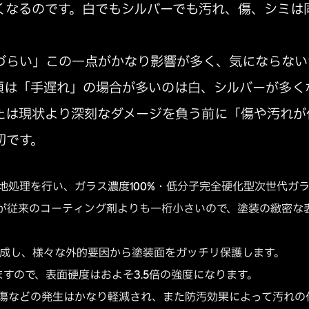
くなるのです。白でもシルバーでも汚れ、傷、シミは
づらい」この一点がかなり影響が多く、気にならない
頃は「手遅れ」の場合が多いのは白、シルバーが多く
たは現状より深刻なダメージを負う前に「傷や汚れが
切です。
地処理を行い、ガラス濃度100%・低分子完全硬化型次世代ガ
が従来のコーティング剤よりも一桁小さいので、塗装の緻密な
形成し、様々な外的要因から塗装面をガッチリ保護します。
ますので、表面硬度はおよそ3.5倍の強度になります。
傷などの発生はかなり軽減され、また防汚効果によって汚れの