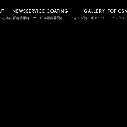
UT
NEWS
SERVICE
COATING
GALLERY
TOPICS
ト松本店
新着情報
施工サービス
独自開発のコーティング
施工ギャラリー
トピックス