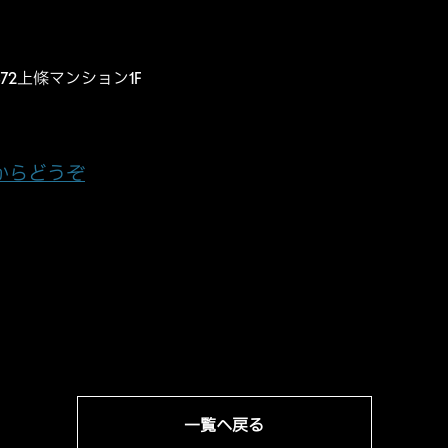
-72上條マンション1F
からどうぞ
一覧へ戻る